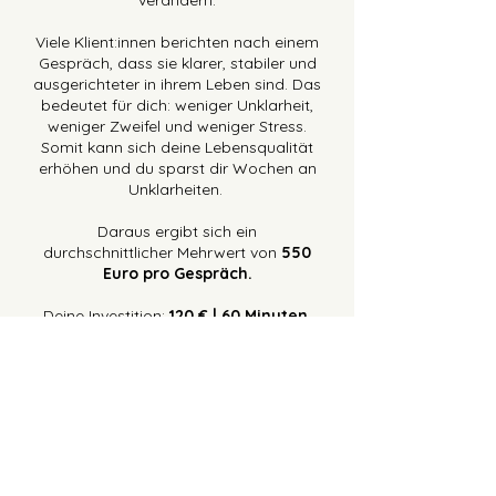
verändern.
Viele Klient:innen berichten nach einem
Gespräch, dass sie klarer, stabiler und
ausgerichteter in ihrem Leben sind. Das
bedeutet für dich: weniger Unklarheit,
weniger Zweifel und weniger Stress.
Somit kann sich deine Lebensqualität
erhöhen und du sparst dir Wochen an
Unklarheiten.
Daraus ergibt sich ein
durchschnittlicher Mehrwert von
550
Euro pro Gespräch.
Deine Investition:
120
€ | 60 Minuten.
Für ungeklärte Fragen besteht die
Möglichkeit, ein
10-minütiges kostenfreies
Kennenlerngespräch
zu buchen.